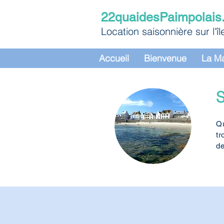
22quaidesPaimpolais
Location saisonnière sur l'î
Accueil
Bienvenue
La M
S
Qu
tr
de